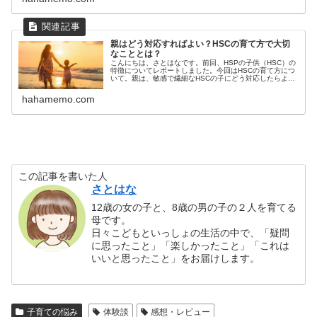
親はどう対応すればよい？HSCの育て方で大切
なこととは？
こんにちは、さとはなです。前回、HSPの子供（HSC）の
特徴についてレポートしました。今回はHSCの育て方につ
いて。親は、敏感で繊細なHSCの子にどう対応したらよい
のか？本書の中から、私が印象に残った部分を中心にまと
めています。大人のための...
hahamemo.com
この記事を書いた人
さとはな
12歳の女の子と、8歳の男の子の２人を育てる
母です。
日々こどもといっしょの生活の中で、「疑問
に思ったこと」「楽しかったこと」「これは
いいと思ったこと」をお届けします。
子育ての悩み
体験談
感想・レビュー